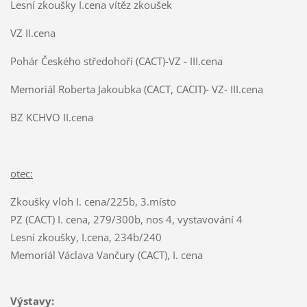
Lesní zkoušky I.cena vítěz zkoušek
VZ II.cena
Pohár Českého středohoří (CACT)-VZ - III.cena
Memoriál Roberta Jakoubka (CACT, CACIT)- VZ- III.cena
BZ KCHVO II.cena
otec:
Zkoušky vloh I. cena/225b, 3.místo
PZ (CACT) I. cena, 279/300b, nos 4, vystavování 4
Lesní zkoušky, I.cena, 234b/240
Memoriál Václava Vančury (CACT), I. cena
Výstavy: