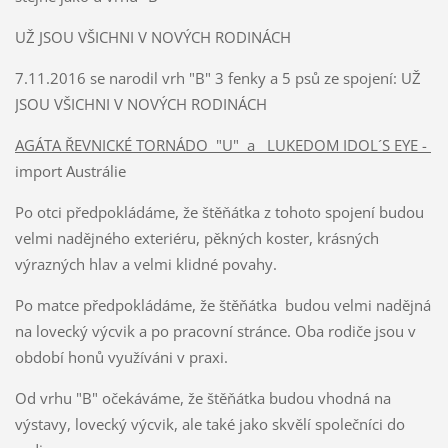
UŽ JSOU VŠICHNI V NOVÝCH RODINÁCH
7.11.2016 se narodil vrh "B" 3 fenky a 5 psů ze spojení: UŽ
JSOU VŠICHNI V NOVÝCH RODINÁCH
AGÁTA ŘEVNICKÉ TORNÁDO "U" a LUKEDOM IDOL´S EYE -
import Austrálie
Po otci předpokládáme, že štěňátka z tohoto spojení budou
velmi nadějného exteriéru, pěkných koster, krásných
výrazných hlav a velmi klidné povahy.
Po matce předpokládáme, že štěňátka budou velmi nadějná
na lovecký výcvik a po pracovní stránce. Oba rodiče jsou v
období honů využíváni v praxi.
Od vrhu "B" očekáváme, že štěňátka budou vhodná na
výstavy, lovecký výcvik, ale také jako skvělí společníci do