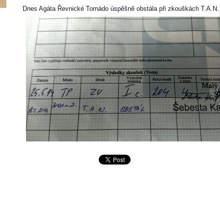
Dnes Agáta Řevnické Tornádo úspěšně obstála při zkouškách T.A.N