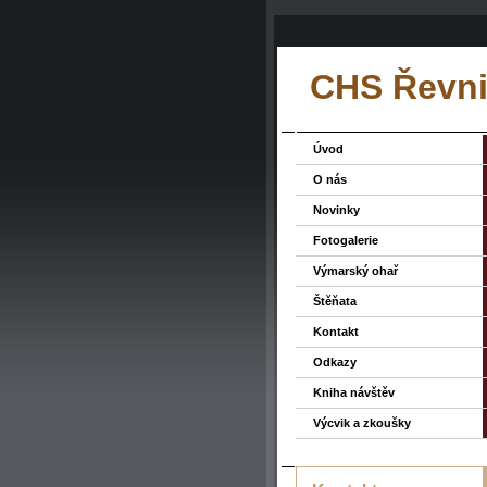
CHS Řevni
Úvod
O nás
Novinky
Fotogalerie
Výmarský ohař
Štěňata
Kontakt
Odkazy
Kniha návštěv
Výcvik a zkoušky