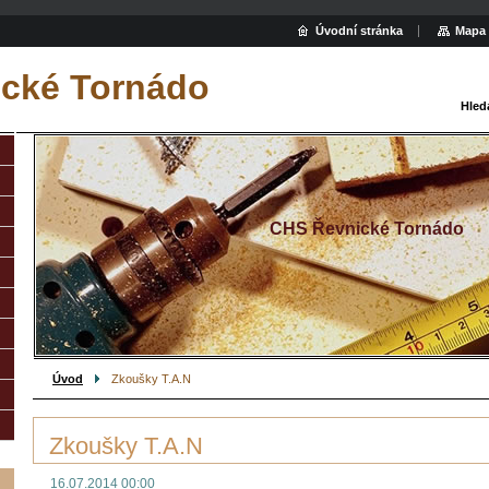
Úvodní stránka
Mapa 
cké Tornádo
Hled
CHS Řevnické Tornádo
Úvod
Zkoušky T.A.N
Zkoušky T.A.N
16.07.2014 00:00