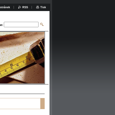
stránek
RSS
Tisk
at: