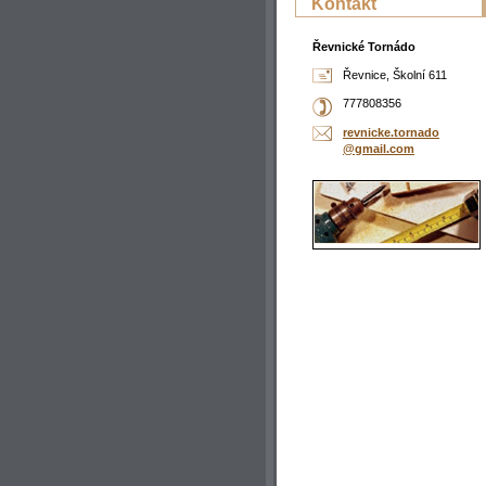
Kontakt
Řevnické Tornádo
Řevnice, Školní 611
777808356
revnicke
.tornado
@gmail.c
om