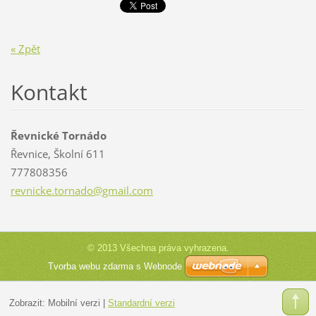
« Zpět
Kontakt
Řevnické Tornádo
Řevnice, Školní 611
777808356
revnicke
.tornado
@gmail.c
om
© 2013 Všechna práva vyhrazena.
Tvorba webu zdarma s Webnode
Zobrazit:
Mobilní verzi
|
Standardní verzi