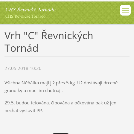
CHS Řevnické Tornádo
CHS Řevnické Tornádo
Vrh "C" Řevnických
Tornád
27.05.2018 10:20
Všichna štěňátka mají již přes 5 kg. Už dostávají drcené
granulky a moc jim chutnají.
29.5. budou tetována, čipována a očkována pak už jen
nechat vystavit PP.