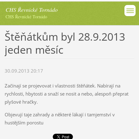
CHS Řevnické Tornádo
CHS Řevnické Tornádo
Štěňátkům byl 28.9.2013
jeden měsíc
30.09.2013 20:17
Začínají se projevovat i vlastnosti štěňátek. Nabírají na
rychlosti, hbytosti a snaží se nosit a nebo, alespoň přeprat
plyšové hračky.
Objevují taje zahrady a některé lákají i tamjemství v
hustějším porostu