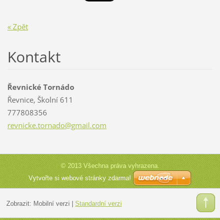
« Zpět
Kontakt
Řevnické Tornádo
Řevnice, Školní 611
777808356
revnicke
.tornado
@gmail.c
om
© 2013 Všechna práva vyhrazena.
Vytvořte si webové stránky zdarma!
Zobrazit:
Mobilní verzi
|
Standardní verzi