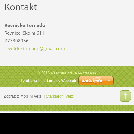
Kontakt
Řevnické Tornádo
Řevnice, Školní 611
777808356
revnicke
.tornado
@gmail.c
om
© 2013 Všechna práva vyhrazena.
Tvorba webu zdarma s Webnode
Zobrazit:
Mobilní verzi
|
Standardní verzi